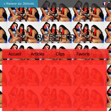
« Revenir sur 2Kmusic
BERETTA
Accueil
Articles
Clips
Favoris
Amis